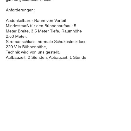
Anforderungen:
Abdunkelbarer Raum von Vorteil
Mindestmaß für den Bühnenaufbau: 5
Meter Breite, 3,5 Meter Tiefe, Raumhöhe
2,60 Meter.
Stromanschluss: normale Schukosteckdose
220 V in Bühnennähe,
Technik wird von uns gestellt.
Aufbauzeit: 2 Stunden, Abbauzeit: 1 Stunde
Publikum:
max. 50 Personen bei ebenerdiger
Bestuhlung
Plus 30 Kinder am Boden vor der Bühne
Bei ansteigender Zuschauertribüne oder
erhöhter Spielbühne sind je nach
Sichtbarkeit bis zu 200 Personen möglich.