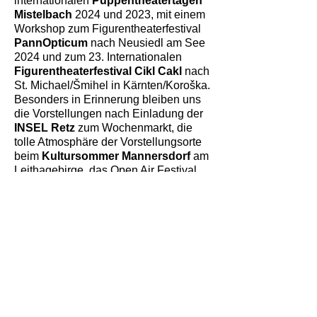
internationalen
Puppentheatertagen
Mistelbach
2024 und 2023, mit einem
Workshop zum Figurentheaterfestival
PannOpticum
nach Neusiedl am See
2024 und zum 23. Internationalen
Figurentheaterfestival Cikl Cakl
nach
St. Michael/Šmihel in Kärnten/Koroška.
Besonders in Erinnerung bleiben uns
die Vorstellungen nach Einladung der
INSEL Retz
zum Wochenmarkt, die
tolle Atmosphäre der Vorstellungsorte
beim
Kultursommer Mannersdorf
am
Leithagebirge, das Open Air Festival
„WähringerInnen spielen im
Türkenschanzpark“, der wunderbare
Amthof in Feldkirchen
, unsere
Aufführungen im
Parkhotel
Pörtschach
und in der
Konditorei
Sluka
.
Ob zum dritten oder zum neunzigsten
Geburtstag, zur Hochzeit oder Taufe,
Weihnachtsmarkt oder Sommerfest,